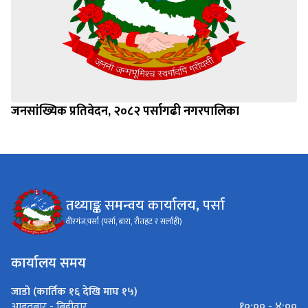
जनसांख्यिक प्रतिवेदन, २०८२ पर्सागढी नगरपालिका
तथ्याङ्क समन्वय कार्यालय, पर्सा
वीरगंज,पर्सा (पर्सा, बारा, रौतहट र सर्लाही)
कार्यालय समय
जाडो (कार्तिक १६ देखि माघ १५)
१०:०० - ४:००
आइतबार - बिहीवार