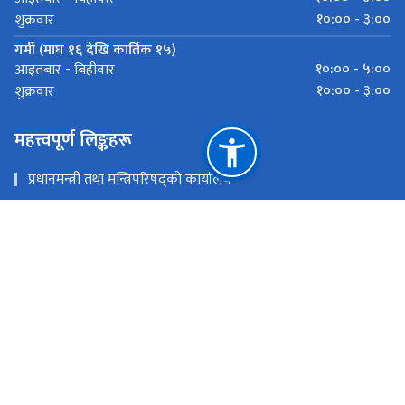
१०:०० - ३:००
शुक्रवार
गर्मी (माघ १६ देखि कार्तिक १५)
१०:०० - ५:००
आइतबार - बिहीवार
१०:०० - ३:००
शुक्रवार
महत्त्वपूर्ण लिङ्कहरू
प्रधानमन्त्री तथा मन्त्रिपरिषद्को कार्यालय
राष्ट्रिय तथ्याङ्क कार्यालय
जिल्ला प्रशासन कार्यालय, पर्सा
राष्ट्रिय प्राकृतिक स्रोत तथा वित्त आयोग
वीरगंज,पर्सा (पर्सा, बारा, रौतहट र सर्लाही)
bsoparsa2013@gmail.com
०५१-५२१०३३