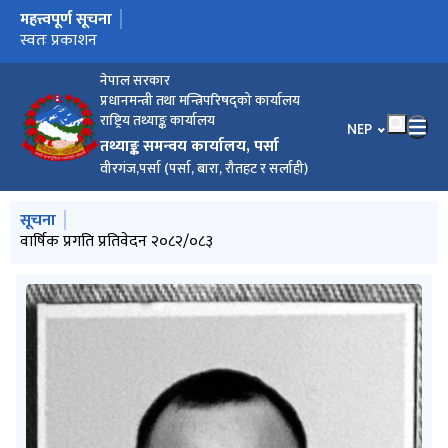
महत्त्वपूर्ण सूचना
मुख्य नेभिगेसनमा जानुहोस्
वार्षिक प्रगति प्रतिवेदन २०८२/०८३
स्वतः प्रकाशन
राजदेवी नगरपालिका वस्तुगत विवरण, २०८३
सूची दर्ता गराउने सम्बन्धी सूचना।
घर भाडामा लिने सम्बन्धी सूचना
आर्थिक गणना,२०८२का सम्बन्धमा जिल्ला आर्थिक गणना कार्यालय
पर्साको अनुरोध ।
नेपाल सरकार
प्रधानमन्त्री तथा मन्त्रिपरिषद्को कार्यालय
राष्ट्रिय तथ्याङ्क कार्यालय
भाषा चयन गर्नुहोस
NEP
तथ्याङ्क समन्वय कार्यालय, पर्सा
वीरगंज,पर्सा (पर्सा, बारा, रौतहट र सर्लाही)
मुख्य नेभिगेसनमा जानुहोस्
सूचना
वार्षिक प्रगति प्रतिवेदन २०८२/०८३