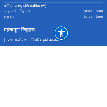
गर्मी (माघ १६ देखि कार्तिक १५)
१०:०० - ५:००
आइतबार - बिहीवार
१०:०० - ३:००
शुक्रवार
महत्त्वपूर्ण लिङ्कहरू
प्रधानमन्त्री तथा मन्त्रिपरिषद्को कार्यालय
राष्ट्रिय तथ्याङ्क कार्यालय
जिल्ला प्रशासन कार्यालय, पर्सा
राष्ट्रिय प्राकृतिक स्रोत तथा वित्त आयोग
वीरगंज,पर्सा (पर्सा, बारा, रौतहट र सर्लाही)
bsoparsa2013@gmail.com
०५१-५२१०३३