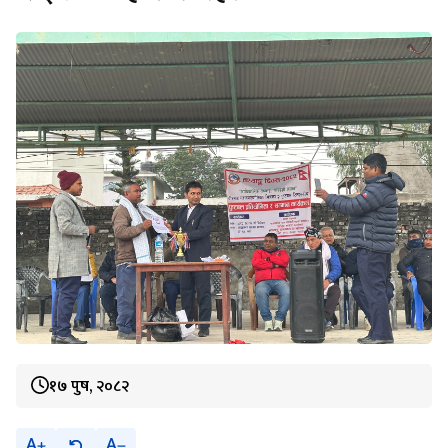
१७ पुष, २०८२
A
A