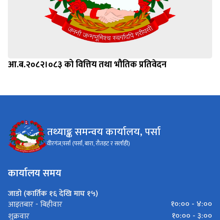
आ.ब.२०८२।०८३ को वित्तिय तथा भौतिक प्रतिवेदन
तथ्याङ्क समन्वय कार्यालय, पर्सा
वीरगंज,पर्सा (पर्सा, बारा, रौतहट र सर्लाही)
कार्यालय समय
जाडो (कार्तिक १६ देखि माघ १५)
१०:०० - ४:००
आइतबार - बिहीवार
१०:०० - ३:००
शुक्रवार