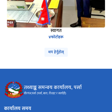
स्वागत
४
फोटोहरू
थप हेर्नुहोस्
तथ्याङ्क समन्वय कार्यालय, पर्सा
वीरगंज,पर्सा (पर्सा, बारा, रौतहट र सर्लाही)
कार्यालय समय