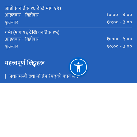
जाडो (कार्तिक १६ देखि माघ १५)
१०:०० - ४:००
आइतबार - बिहीवार
१०:०० - ३:००
शुक्रवार
गर्मी (माघ १६ देखि कार्तिक १५)
१०:०० - ५:००
आइतबार - बिहीवार
१०:०० - ३:००
शुक्रवार
महत्त्वपूर्ण लिङ्कहरू
प्रधानमन्त्री तथा मन्त्रिपरिषद्को कार्यालय
राष्ट्रिय तथ्याङ्क कार्यालय
जिल्ला प्रशासन कार्यालय, पर्सा
राष्ट्रिय प्राकृतिक स्रोत तथा वित्त आयोग
वीरगंज,पर्सा (पर्सा, बारा, रौतहट र सर्लाही)