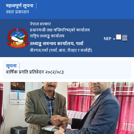
महत्त्वपूर्ण सूचना
मुख्य नेभिगेसनमा जानुहोस्
वार्षिक प्रगति प्रतिवेदन २०८२/०८३
स्वतः प्रकाशन
राजदेवी नगरपालिका वस्तुगत विवरण, २०८३
सूची दर्ता गराउने सम्बन्धी सूचना।
घर भाडामा लिने सम्बन्धी सूचना
आर्थिक गणना,२०८२का सम्बन्धमा जिल्ला आर्थिक गणना कार्यालय
पर्साको अनुरोध ।
नेपाल सरकार
प्रधानमन्त्री तथा मन्त्रिपरिषद्को कार्यालय
राष्ट्रिय तथ्याङ्क कार्यालय
भाषा चयन गर्नुहोस
NEP
तथ्याङ्क समन्वय कार्यालय, पर्सा
वीरगंज,पर्सा (पर्सा, बारा, रौतहट र सर्लाही)
मुख्य नेभिगेसनमा जानुहोस्
सूचना
वार्षिक प्रगति प्रतिवेदन २०८२/०८३